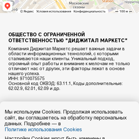
ОБЩЕСТВО С ОГРАНИЧЕННОЙ
ОТВЕТСТВЕННОСТЬЮ "ДИДЖИТАЛ МАРКЕТС"
Компания Диджитал Маркетс решает важные задачи в
области информационных технологий, с которыми
сталкиваются наши клиенты. Уникальный подход,
огромный опыт работы и внимание к мелочам не только
отличают нас от других, эти факторы лежат в основе
нашего успеха.
ИНН: 9710075575
Основной код ОКВЭД: 63.11.1, Коды дополнительные:
62.02.9, 62.01, 62.09 и др.
Главный офис:
Российская Федерация, 125009
Мы используем Cookies. Продолжая использовать
г. Москва, пер. Глинищевский, дом 3
сайт, вы соглашаетесь на обработку персональных
тел:
8 (495) 669-13-21
данных. Подробнее — в
e-mail: info@dgtl.market
Политике использования Cookies
Пользовательское соглашение
Политика в отношении обработки персональных данных
Настройки Cookies могут быть изменены в